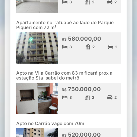
3
2
2
Apartamento no Tatuapé ao lado do Parque
Piqueri com 72 m²
580.000,00
R$
3
2
1
Apto na Vila Carrão com 83 m ficará prox a
estação Sta Isabel do metrô
750.000,00
R$
3
2
2
Apto no Carrão vago com 70m
520.000,00
R$