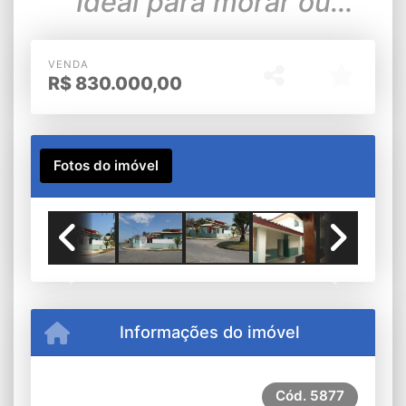
Ideal para morar ou
veraneio!
VENDA
R$
830.000,00
Fotos do imóvel
Previous
Next
Informações do imóvel
Cód.
5877