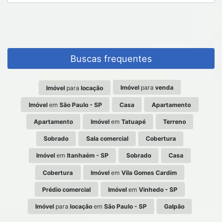
Buscas frequentes
Imóvel
para
venda
Imóvel
para
locação
Imóvel
em
São Paulo - SP
Casa
Apartamento
Apartamento
Imóvel
em
Tatuapé
Terreno
Sobrado
Sala comercial
Cobertura
Imóvel
em
Itanhaém - SP
Sobrado
Casa
Cobertura
Imóvel
em
Vila Gomes Cardim
Prédio comercial
Imóvel
em
Vinhedo - SP
Imóvel
para
locação
em
São Paulo - SP
Galpão