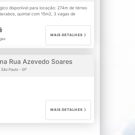
gico disponível para locação: 274m de térreo
lavabos, quintal com 15m2, 3 vagas de
ampla e toda de vidro ???? Endereço: Av.
ia Franco ???? Ao lado de: Shopping Anália
 ???? Características do Imóvel: • Área
MAIS DETALHES
 Mezanino: 104,65 m² * Fachada: 10 metros,
gas
gas Exclusivas: 3 vagas para clientes ou
: • Valor Original: R$ 17.900,00 * Promoção
os 3 primeiros meses!
 na Rua Azevedo Soares
 São Paulo - SP
MAIS DETALHES