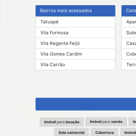
Bairros mais acessados
Cate
Tatuapé
Apa
Vila Formosa
Sob
Vila Regente Feijó
Cas
Vila Gomes Cardim
Cob
Vila Carrão
Ter
Imóvel
para
venda
I
Imóvel
para
locação
Sala comercial
Cobertura
Imóvel