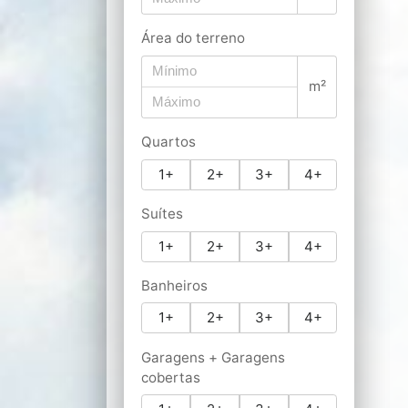
Área do terreno
m²
Quartos
1+
2+
3+
4+
Suítes
1+
2+
3+
4+
Banheiros
1+
2+
3+
4+
Garagens + Garagens
cobertas