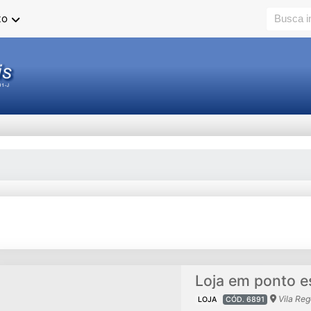
to
Loja em ponto e
Vila Reg
LOJA
CÓD. 6891