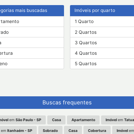
gorias mais buscadas
Imóveis por quarto
rtamento
1 Quarto
rado
2 Quartos
a
3 Quartos
ertura
4 Quartos
reno
5 Quartos
Buscas frequentes
móvel
em
São Paulo - SP
Casa
Apartamento
Imóvel
em
Tatu
em
Itanhaém - SP
Sobrado
Casa
Cobertura
Imóvel
e